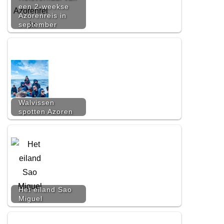
een 2-weekse
Azorenreis in
september
Walvissen
spotten Azoren
Het eiland Sao
Miguel